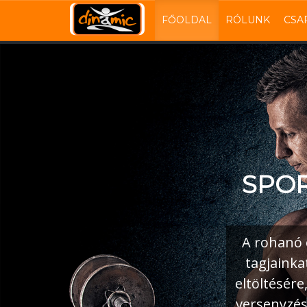
FŐOLDAL
RÓLUNK
CSA
Ugrás
a
tartalomra
SPOR
A rohanó 
tagjainka
eltöltésére
versenyzés