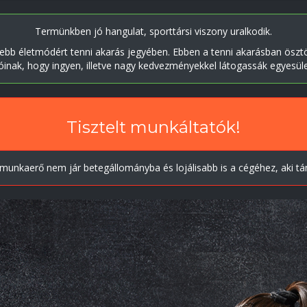
Termünkben jó hangulat, sporttársi viszony uralkodik.
bb életmódért tenni akarás jegyében. Ebben a tenni akarásban ösztön
inak, hogy ingyen, illetve nagy kedvezményekkel látogassák egyesül
Tisztelt munkáltatók!
de munkaerő nem jár betegállományba és lojálisabb is a cégéhez, aki