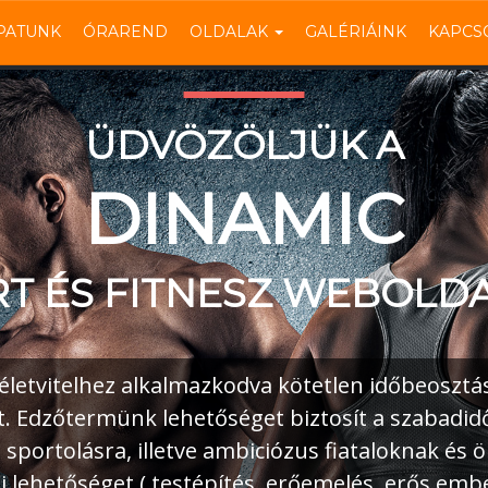
PATUNK
ÓRAREND
OLDALAK
GALÉRIÁINK
KAPCS
ÜDVÖZÖLJÜK A
DINAMIC
T ÉS FITNESZ WEBOLD
életvitelhez alkalmazkodva kötetlen időbeosztás
t. Edzőtermünk lehetőséget biztosít a szabadi
, sportolásra, illetve ambiciózus fiataloknak és 
i lehetőséget ( testépítés, erőemelés, erős embe