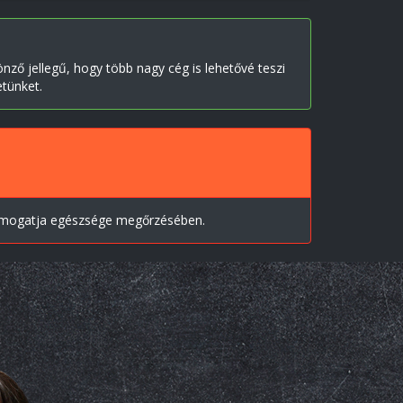
ző jellegű, hogy több nagy cég is lehetővé teszi
etünket.
 támogatja egészsége megőrzésében.