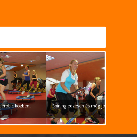
Az "Információspult"..
Első gyertyajutás (2022)