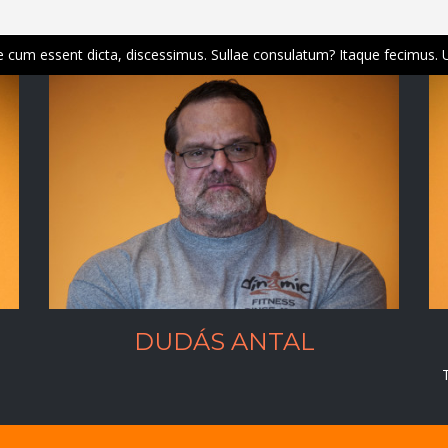
Sint modo partes vitae beatae. At multis se probavit. 
DUDÁS ANTAL