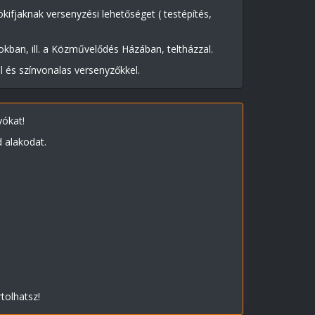
kifjaknak versenyzési lehetőséget ( testépítés,
okban, ill. a Közművelődés Házában, teltházzal.
és színvonalas versenyzőkkel.
yókat!
 alakodat.
tolhatsz!