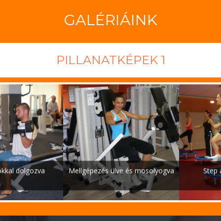
GALÉRIÁINK
PILLANATKÉPEK 1
Step aerobic közben..
Spining edzésen és még jól.. :)