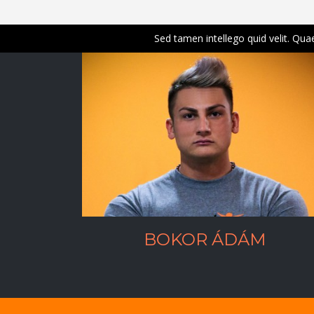
micitia est quaesita.
BOKOR ÁDÁM