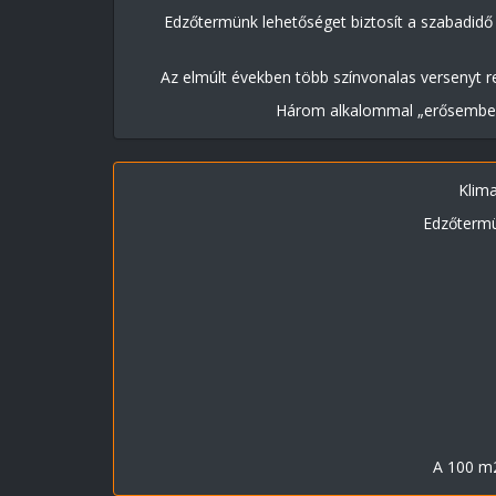
Edzőtermünk lehetőséget biztosít a szabadidő h
Az elmúlt években több színvonalas versenyt re
Három alkalommal „erősember”
Klima
Edzőtermü
A 100 m2