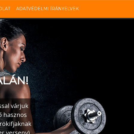
OLAT
ADATVÉDELMI ÍRÁNYELVEK
ALÁN!
sal várjuk
dő hasznos
örökifjaknak
r verseny).